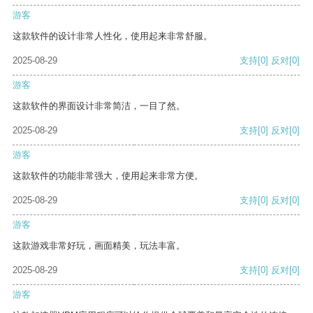
游客
这款软件的设计非常人性化，使用起来非常舒服。
2025-08-29
支持
[0]
反对
[0]
游客
这款软件的界面设计非常简洁，一目了然。
2025-08-29
支持
[0]
反对
[0]
游客
这款软件的功能非常强大，使用起来非常方便。
2025-08-29
支持
[0]
反对
[0]
游客
这款游戏非常好玩，画面精美，玩法丰富。
2025-08-29
支持
[0]
反对
[0]
游客