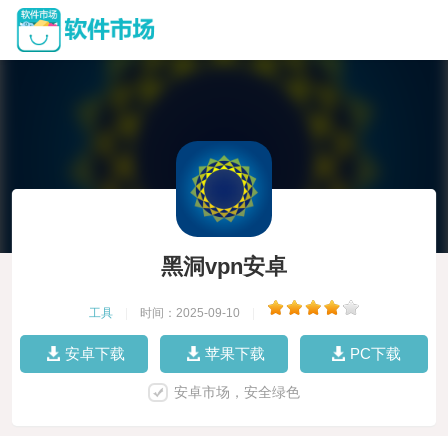
黑洞vpn安卓
工具
|
时间：2025-09-10
|
安卓下载
苹果下载
PC下载
安卓市场，安全绿色