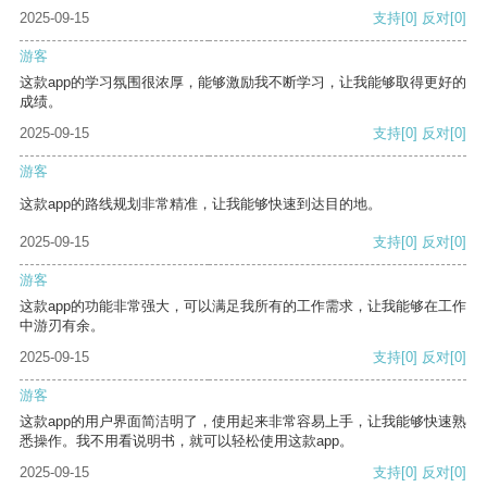
2025-09-15
支持
[0]
反对
[0]
游客
这款app的学习氛围很浓厚，能够激励我不断学习，让我能够取得更好的
成绩。
2025-09-15
支持
[0]
反对
[0]
游客
这款app的路线规划非常精准，让我能够快速到达目的地。
2025-09-15
支持
[0]
反对
[0]
游客
这款app的功能非常强大，可以满足我所有的工作需求，让我能够在工作
中游刃有余。
2025-09-15
支持
[0]
反对
[0]
游客
这款app的用户界面简洁明了，使用起来非常容易上手，让我能够快速熟
悉操作。我不用看说明书，就可以轻松使用这款app。
2025-09-15
支持
[0]
反对
[0]