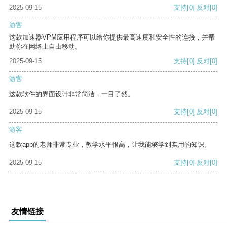
2025-09-15
支持
[0]
反对
[0]
游客
这款加速器VPM应用程序可以给你提供最高速度和安全性的连接，并帮
助你在网络上自由移动。
2025-09-15
支持
[0]
反对
[0]
游客
这款软件的界面设计非常简洁，一目了然。
2025-09-15
支持
[0]
反对
[0]
游客
这款app的老师非常专业，教学水平很高，让我能够学到实用的知识。
2025-09-15
支持
[0]
反对
[0]
友情链接