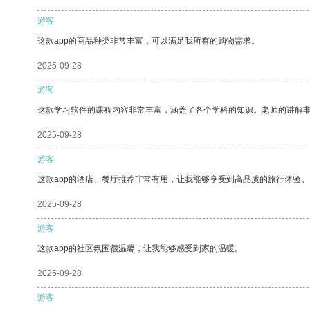
游客
这款app的商品种类非常丰富，可以满足我所有的购物需求。
2025-09-28
游客
这款学习软件的课程内容非常丰富，涵盖了各个学科的知识。老师的讲解
2025-09-28
游客
这款app的酒店、餐厅推荐非常有用，让我能够享受到高品质的旅行体验。
2025-09-28
游客
这款app的社区氛围很温馨，让我能够感受到家的温暖。
2025-09-28
游客