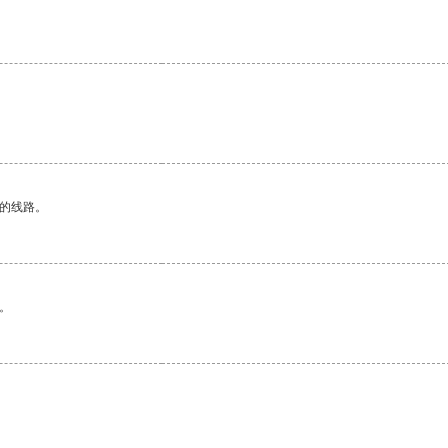
区的线路。
。
。