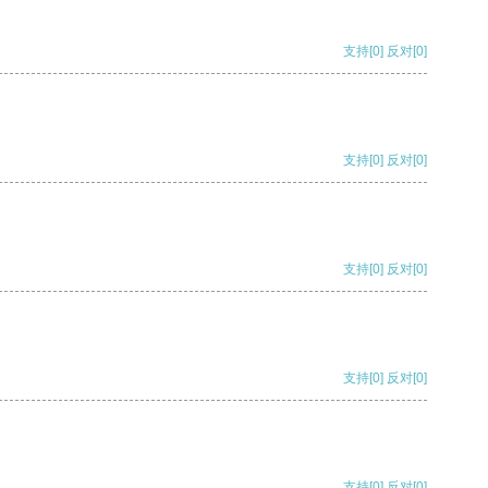
支持
[0]
反对
[0]
支持
[0]
反对
[0]
支持
[0]
反对
[0]
支持
[0]
反对
[0]
支持
[0]
反对
[0]