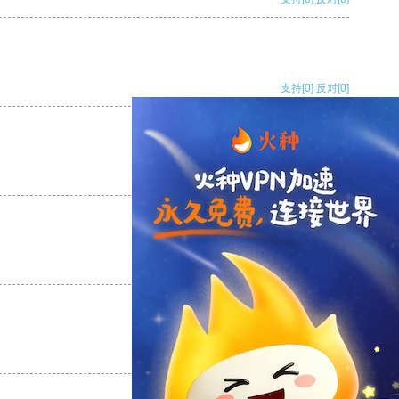
支持
[0]
反对
[0]
支持
[0]
反对
[0]
支持
[0]
反对
[0]
支持
[0]
反对
[0]