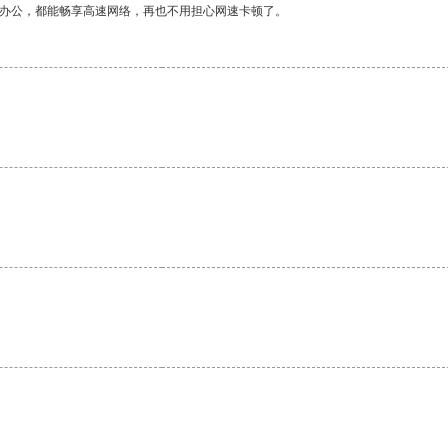
作办公，都能畅享高速网络，再也不用担心网速卡顿了。