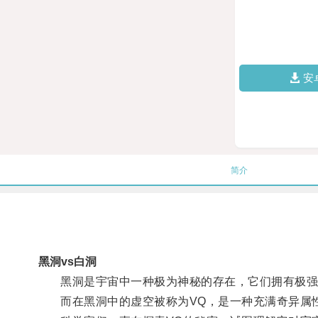
安
简介
黑洞vs白洞
黑洞是宇宙中一种极为神秘的存在，它们拥有极强
而在黑洞中的虚空被称为VQ，是一种充满奇异属